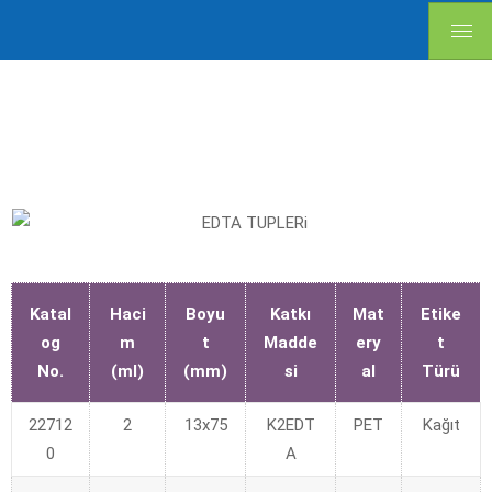
Katal
Haci
Boyu
Katkı
Mat
Etike
og
m
t
Madde
ery
t
No.
(ml)
(mm)
si
al
Türü
22712
2
13x75
K2EDT
PET
Kağıt
0
A