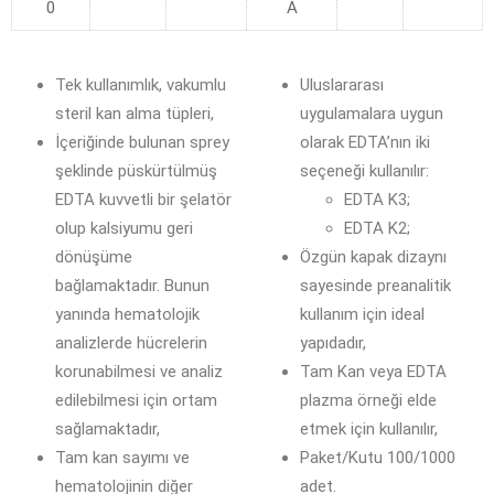
0
A
Tek kullanımlık, vakumlu
Uluslararası
steril kan alma tüpleri,
uygulamalara uygun
İçeriğinde bulunan sprey
olarak EDTA’nın iki
şeklinde püskürtülmüş
seçeneği kullanılır:
EDTA kuvvetli bir şelatör
EDTA K3;
olup kalsiyumu geri
EDTA K2;
dönüşüme
Özgün kapak dizaynı
bağlamaktadır. Bunun
sayesinde preanalitik
yanında hematolojik
kullanım için ideal
analizlerde hücrelerin
yapıdadır,
korunabilmesi ve analiz
Tam Kan veya EDTA
edilebilmesi için ortam
plazma örneği elde
sağlamaktadır,
etmek için kullanılır,
Tam kan sayımı ve
Paket/Kutu 100/1000
hematolojinin diğer
adet.